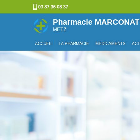
03 87 36 08 37
Pharmacie MARCONA
METZ
ACCUEIL
LA PHARMACIE
MÉDICAMENTS
ACT