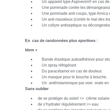
Un appareil type Aspivenin® en cas de 
Une pommade contre les démangeaiso
Une pommade anti-coups, type Arnica e
Un anti-nauséeux
(contre le mal des tr
Un collyre antiseptique ou décongestio
En cas de randonnées plus sportives :
Idem +
Bande élastique autoadhésive pour stra
Un spray réfrigérant
Du paracétamol en cas de douleur.
Un masque pour le bouche à bouche.
Un antihistaminique par voie orale en ca
Sans oublier
de se protéger du soleil => crème solaire
de s’hydrater régulièrement => eau