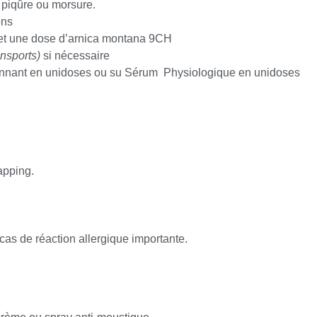
piqûre ou morsure.
ns
t une dose d’arnica montana 9CH
ansports)
si nécessaire
nnant en unidoses ou su Sérum Physiologique en unidoses
pping.
s de réaction allergique importante.